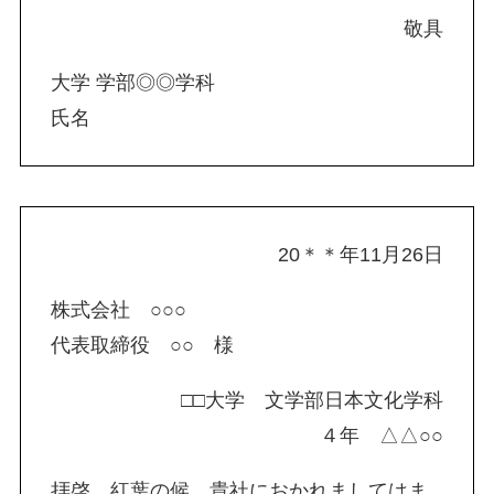
敬具
大学 学部◎◎学科
氏名
20＊＊年11月26日
株式会社 ○○○
代表取締役 ○○ 様
□□大学 文学部日本文化学科
４年 △△○○
拝啓 紅葉の候、貴社におかれましてはま